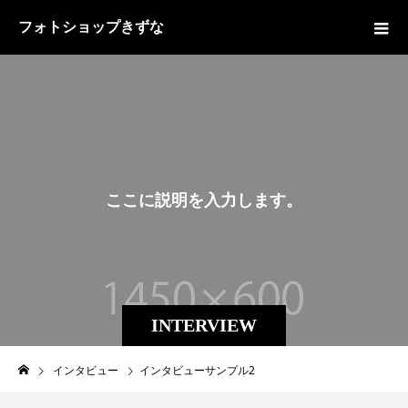
フォトショップきずな
こ
こ
に
説
明
を
入
力
し
ま
す
。
INTERVIEW
インタビュー
インタビューサンプル2