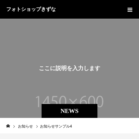
フォトショップきずな
こ
こ
に
説
明
を
入
力
し
ま
す
。
NEWS
お知らせ
お知らせサンプル4